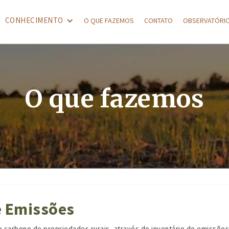
CONHECIMENTO
O QUE FAZEMOS
CONTATO
OBSERVATÓRI
O que fazemos
e Emissões
e carbono de propriedades rurais, através do inventário de emissões