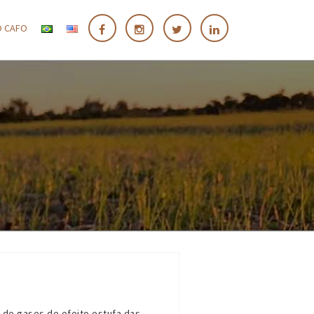
O CAFO
 de gases de efeito estufa das