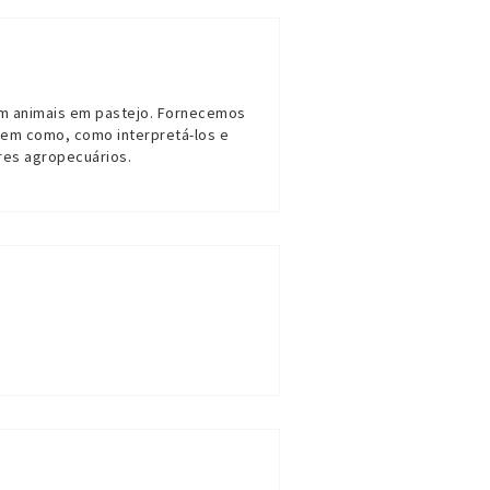
om animais em pastejo. Fornecemos
, bem como, como
interpretá-los
e
res agropecuários.